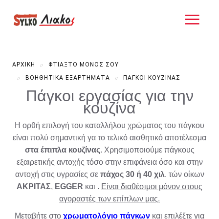
ΑΡΧΙΚΗ
ΦΤΙΑΞΤΟ ΜΟΝΟΣ ΣΟΥ
ΒΟΗΘΗΤΙΚΆ ΕΞΑΡΤΉΜΑΤΑ
ΠΆΓΚΟΙ ΚΟΥΖΊΝΑΣ
Πάγκοι εργασίας για την
κουζίνα
Η ορθή επιλογή του καταλλήλου χρώματος του πάγκου
είναι πολύ σημαντική γα το τελικό αισθητικό αποτέλεσμα
στα έπιπλα κουζίνας
. Χρησιμοποιούμε πάγκους
εξαιρετικής αντοχής τόσο στην επιφάνεια όσο και στην
αντοχή στις υγρασίες σε
πάχος 30 ή 40 χιλ
. τών οίκων
ΑΚΡΙΤΑΣ
,
EGGER
και .
Είναι διαθέσιμοι μόνον στους
αγοραστές των επίπλων μας.
Μεταβήτε στο
χρωματολόγιο πάγκων
και επιλέξτε για